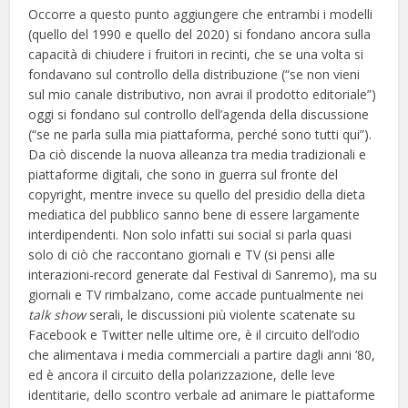
Occorre a questo punto aggiungere che entrambi i modelli
(quello del 1990 e quello del 2020) si fondano ancora sulla
capacità di chiudere i fruitori in recinti, che se una volta si
fondavano sul controllo della distribuzione (“se non vieni
sul mio canale distributivo, non avrai il prodotto editoriale”)
oggi si fondano sul controllo dell’agenda della discussione
(“se ne parla sulla mia piattaforma, perché sono tutti qui”).
Da ciò discende la nuova alleanza tra media tradizionali e
piattaforme digitali, che sono in guerra sul fronte del
copyright, mentre invece su quello del presidio della dieta
mediatica del pubblico sanno bene di essere largamente
interdipendenti. Non solo infatti sui social si parla quasi
solo di ciò che raccontano giornali e TV (si pensi alle
interazioni-record generate dal Festival di Sanremo), ma su
giornali e TV rimbalzano, come accade puntualmente nei
talk show
serali, le discussioni più violente scatenate su
Facebook e Twitter nelle ultime ore, è il circuito dell’odio
che alimentava i media commerciali a partire dagli anni ’80,
ed è ancora il circuito della polarizzazione, delle leve
identitarie, dello scontro verbale ad animare le piattaforme