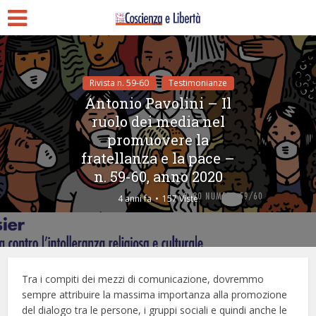
Rivista n. 59-60
Testimonianze
Antonio Pavolini – Il
ruolo dei media nel
promuovere la
fratellanza e la pace –
n. 59-60, anno 2020
4 anni fa
157 Viste
Tra i compiti dei mezzi di comunicazione, dovremmo
sempre attribuire la massima importanza alla promozione
del dialogo tra le persone, i gruppi sociali e quindi anche le