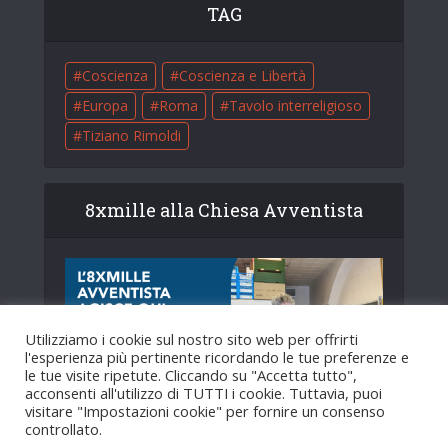
TAG
Coscienza
Coscienza e Libertà
Europa
Roma
Tavolo interreligioso
Tiziano Rimoldi
8xmille alla Chiesa Avventista
Utilizziamo i cookie sul nostro sito web per offrirti
l'esperienza più pertinente ricordando le tue preferenze e
le tue visite ripetute. Cliccando su "Accetta tutto",
acconsenti all'utilizzo di TUTTI i cookie. Tuttavia, puoi
visitare "Impostazioni cookie" per fornire un consenso
controllato.