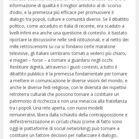
informazione di qualità è il miglior antidoto al di- scorso
d’odio, e la premessa più efficace per promuovere il
dialogo tra popoli, culture e comunità diverse. Se il dibattito
politico, come accaduto in italia di recente, era scaduto a
livelli infimi era anche una questione di contesto. è bastato
riportare la discussione nelle sedi istituzionali, e al netto dei
mille retroscenismi su cui si fondano certe maratone
televisive, gli italiani sembrano tornati a vederci più chiaro,
e magari – forse – a tornare a guardarsi negli occhi.
Restituire dignità, attraverso i giusti contesti, a tutto il
dibattito pubblico è la premessa fondamentale per tornare
a mettere in comunicazione le diverse visioni del mondo, e
anche le diverse fedi religiose, con le diversità dei rispettivi
retroterra culturali che possono tornare a costituire un
patrimonio di ricchezza e non una minaccia alla fratellanza
tra i popoli. Una rete aperta, con nuovi modelli
remunerativi, libera dalla schiavitù della contrapposizione e
dell’estremizzazione in circuiti chiusi (come di fatto sono
oggi le piattaforme di social networking) può tornare a
costituire un fattore decisivo per riallacciare il dialogo,