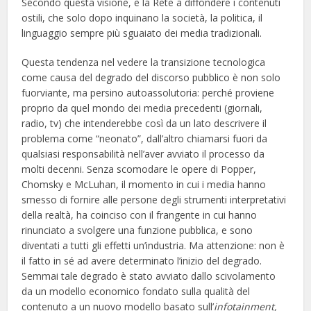
Secondo questa visione, è la Rete a diffondere i contenuti
ostili, che solo dopo inquinano la società, la politica, il
linguaggio sempre più sguaiato dei media tradizionali.
Questa tendenza nel vedere la transizione tecnologica
come causa del degrado del discorso pubblico è non solo
fuorviante, ma persino autoassolutoria: perché proviene
proprio da quel mondo dei media precedenti (giornali,
radio, tv) che intenderebbe così da un lato descrivere il
problema come “neonato”, dall’altro chiamarsi fuori da
qualsiasi responsabilità nell’aver avviato il processo da
molti decenni. Senza scomodare le opere di Popper,
Chomsky e McLuhan, il momento in cui i media hanno
smesso di fornire alle persone degli strumenti interpretativi
della realtà, ha coinciso con il frangente in cui hanno
rinunciato a svolgere una funzione pubblica, e sono
diventati a tutti gli effetti un’industria. Ma attenzione: non è
il fatto in sé ad avere determinato l’inizio del degrado.
Semmai tale degrado è stato avviato dallo scivolamento
da un modello economico fondato sulla qualità del
contenuto a un nuovo modello basato sull’
infotainment,