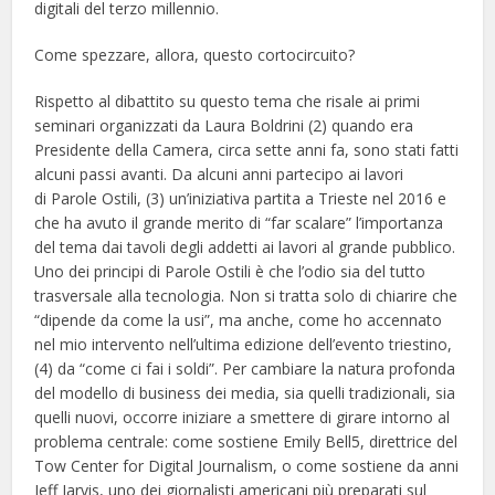
digitali del terzo millennio.
Come spezzare, allora, questo cortocircuito?
Rispetto al dibattito su questo tema che risale ai primi
seminari organizzati da Laura Boldrini (2) quando era
Presidente della Camera, circa sette anni fa, sono stati fatti
alcuni passi avanti. Da alcuni anni partecipo ai lavori
di Parole Ostili, (3) un’iniziativa partita a Trieste nel 2016 e
che ha avuto il grande merito di “far scalare” l’importanza
del tema dai tavoli degli addetti ai lavori al grande pubblico.
Uno dei principi di Parole Ostili è che l’odio sia del tutto
trasversale alla tecnologia. Non si tratta solo di chiarire che
“dipende da come la usi”, ma anche, come ho accennato
nel mio intervento nell’ultima edizione dell’evento triestino,
(4) da “come ci fai i soldi”. Per cambiare la natura profonda
del modello di business dei media, sia quelli tradizionali, sia
quelli nuovi, occorre iniziare a smettere di girare intorno al
problema centrale: come sostiene Emily Bell5, direttrice del
Tow Center for Digital Journalism, o come sostiene da anni
Jeff Jarvis, uno dei giornalisti americani più preparati sul