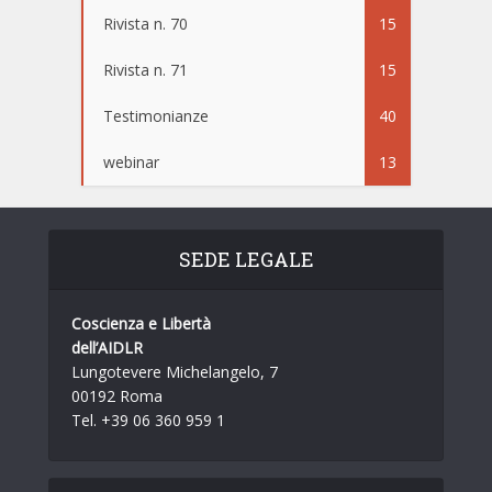
Rivista n. 70
15
Rivista n. 71
15
Testimonianze
40
webinar
13
SEDE LEGALE
Coscienza e Libertà
dell’AIDLR
Lungotevere Michelangelo, 7
00192 Roma
Tel. +39 06 360 959 1