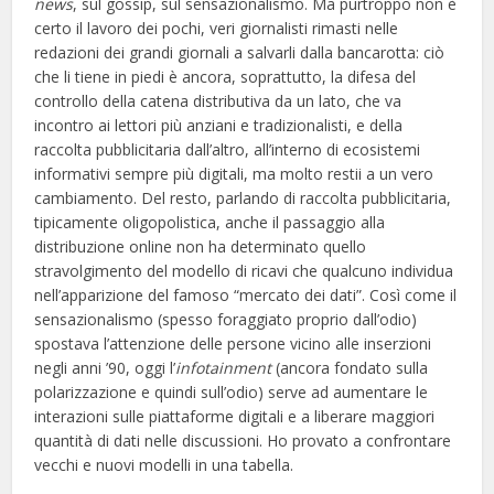
news
, sul gossip, sul sensazionalismo. Ma purtroppo non è
certo il lavoro dei pochi, veri giornalisti rimasti nelle
redazioni dei grandi giornali a salvarli dalla bancarotta: ciò
che li tiene in piedi è ancora, soprattutto, la difesa del
controllo della catena distributiva da un lato, che va
incontro ai lettori più anziani e tradizionalisti, e della
raccolta pubblicitaria dall’altro, all’interno di ecosistemi
informativi sempre più digitali, ma molto restii a un vero
cambiamento. Del resto, parlando di raccolta pubblicitaria,
tipicamente oligopolistica, anche il passaggio alla
distribuzione online non ha determinato quello
stravolgimento del modello di ricavi che qualcuno individua
nell’apparizione del famoso “mercato dei dati”. Così come il
sensazionalismo (spesso foraggiato proprio dall’odio)
spostava l’attenzione delle persone vicino alle inserzioni
negli anni ’90, oggi l’
infotainment
(ancora fondato sulla
polarizzazione e quindi sull’odio) serve ad aumentare le
interazioni sulle piattaforme digitali e a liberare maggiori
quantità di dati nelle discussioni. Ho provato a confrontare
vecchi e nuovi modelli in una tabella.