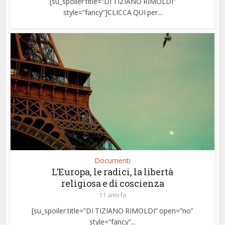
[su_spoiler title=”DI TIZIANO RIMOLDI”
style=”fancy”]CLICCA QUI per...
Documenti
L’Europa, le radici, la libertà
religiosa e di coscienza
11 anni fa
[su_spoiler title=”DI TIZIANO RIMOLDI” open=”no”
style=”fancy”...