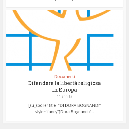
Documenti
Difendere la libertà religiosa
in Europa
11 anni fa
[su_spoiler title=”DI DORA BOGNANDI”
style=”fancy”]Dora Bognandi è...