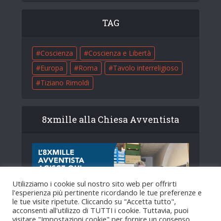
TAG
Coscienza
Coscienza e Libertà
Europa
Roma
Tavolo interreligioso
Tiziano Rimoldi
8xmille alla Chiesa Avventista
Utilizziamo i cookie sul nostro sito web per offrirti
l'esperienza più pertinente ricordando le tue preferenze e
le tue visite ripetute. Cliccando su "Accetta tutto",
acconsenti all'utilizzo di TUTTI i cookie. Tuttavia, puoi
visitare "Impostazioni cookie" per fornire un consenso