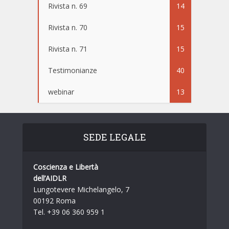
Rivista n. 69
14
Rivista n. 70
15
Rivista n. 71
15
Testimonianze
40
webinar
13
SEDE LEGALE
Coscienza e Libertà
dell’AIDLR
Lungotevere Michelangelo, 7
00192 Roma
Tel. +39 06 360 959 1