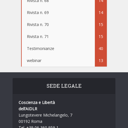
Rivista n. 68
14
Rivista n. 69
14
Rivista n. 70
15
Rivista n. 71
15
Testimonianze
40
webinar
13
SEDE LEGALE
Coscienza e Libertà
dell’AIDLR
Lungotevere Michelangelo, 7
00192 Roma
Tel. +39 06 360 959 1