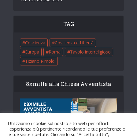
TAG
Coscienza
Coscienza e Libertà
Europa
Roma
Tavolo interreligioso
Tiziano Rimoldi
8xmille alla Chiesa Avventista
Utilizziamo i cookie sul nostro sito web per offrirti
l'esperienza più pertinente ricordando le tue preferenze e
le tue visite ripetute. Cliccando su "Accetta tutto",