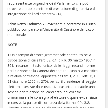
rappresentanze organiche c’è il Parlamento che può
ritrovare un ruolo centrale di prestazione di garanzia e di
integrazione dell’ordinamento» (14).
Fabio Ratto Trabucco
– Professore a contratto in Diritto
pubblico comparato all’Università di Cassino e del Lazio
meridionale
NOTE
1 Un esempio di errore grammaticale contenuto nella
disposizione di cui all’art. 58, c.1, d.P.R. 30 marzo 1957, n.
361, recante il testo unico delle leggi recanti norme
per l’elezione della Camera dei deputati (sino alla modifica
e relativa correzione apportata dall’art. 1, c. 10, lett.
a
), l.
21 dicembre 2005, n. 270), per cui il presidente di seggio
elettorale «estrae dalle rispettive cassette o scatole una
scheda per l’elezione del candidato del collegio
uninominale e le consegna all’elettore», quale evidenziata
in corsivo la palese discordanza della forma. Cfr. G.G.
Floridia,
Partita a tre. La disciplina elettorale tra Corte,