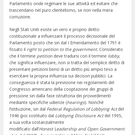
Parlamento onde regimare le sue attività ed evitare che
trascendano nel puro clientelismo, se non nella mera
corruzione.
Negli Stati Uniti esiste un vero e proprio diritto
costituzionale a influenzare il processo decisionale del
Parlamento posto che sin dal I Emendamento del 1791 è
fissato il
right to petition to the government
. Considerato
che il termine
petition
deve tradursi con il termine
lobby
,
che significa influenzare, non si tratta del semplice diritto di
presentare petizioni bensì di un diritto più ampio teso a
esercitare la propria influenza sui decisori pubblici. La
conseguenza è stata la previsione nei regolamenti del
Congresso americano della cooptazione dei gruppi di
pressione sin dalla fase istruttoria dei provvedimenti
mediante specifiche udienze (
hearings
). Nonché
l’istituzione, sin dal
Federal Regulation of Lobbying Act
del
1946 (poi sostituito dal
Lobbying Disclosure Act
del 1995,
a sua volta sostanzialmente
modificato dall’
Honest Leadership and Open Government