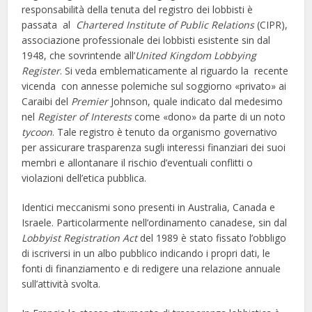
responsabilità della tenuta del registro dei lobbisti è
passata al
Chartered Institute of Public Relations
(CIPR),
associazione professionale dei lobbisti esistente sin dal
1948, che sovrintende all’
United Kingdom Lobbying
Register
. Si veda emblematicamente al riguardo la recente
vicenda con annesse polemiche sul soggiorno «privato» ai
Caraibi del
Premier
Johnson, quale indicato dal medesimo
nel
Register of Interests
come «dono» da parte di un noto
tycoon
. Tale registro è tenuto da organismo governativo
per assicurare trasparenza sugli interessi finanziari dei suoi
membri e allontanare il rischio d’eventuali conflitti o
violazioni dell’etica pubblica.
Identici meccanismi sono presenti in Australia, Canada e
Israele. Particolarmente nell’ordinamento canadese, sin dal
Lobbyist Registration Act
del 1989 è stato fissato l’obbligo
di iscriversi in un albo pubblico indicando i propri dati, le
fonti di finanziamento e di redigere una relazione annuale
sull’attività svolta.