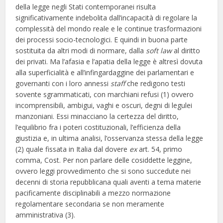
della legge negli Stati contemporanei risulta
significativamente indebolita dall’incapacità di regolare la
complessità del mondo reale e le continue trasformazioni
dei processi socio-tecnologici. E quindi in buona parte
sostituita da altri modi di normare, dalla
soft law
al diritto
dei privati. Ma l’afasia e l’apatia della legge è altresì dovuta
alla superficialità e all’infingardaggine dei parlamentari e
governanti con i loro annessi
staff
che redigono testi
sovente sgrammaticati, con marchiani refusi (1) ovvero
incomprensibili, ambigui, vaghi e oscuri, degni di legulei
manzoniani. Essi minacciano la certezza del diritto,
l’equilibrio fra i poteri costituzionali, l’efficienza della
giustizia e, in ultima analisi, l’osservanza stessa della legge
(2) quale fissata in Italia dal dovere
ex
art. 54, primo
comma, Cost. Per non parlare delle cosiddette leggine,
ovvero leggi provvedimento che si sono succedute nei
decenni di storia repubblicana quali aventi a tema materie
pacificamente disciplinabili a mezzo normazione
regolamentare secondaria se non meramente
amministrativa (3).