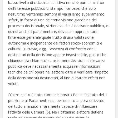
basso livello di cittadinanza attiva nonché pure al «mito»
dell’interesse pubblico di stampo francese, che solo
nell’ultimo ventennio sembra in via di lento superamento.
Infatti, in forza di una deleteria visione giacobina del
processo decisionale, si riteneva che il decisore pubblico, e
quindi anche il parlamentare, dovesse rappresentare
l’interesse generale quale frutto di una valutazione
autonoma e indipendente dai fattori socio-economici e
culturali. Tuttavia, oggi, l’assenza di confronto con i
destinatari della decisione appare insostenibile, posto che
chiunque sia chiamato ad assumere decisioni di rilevanza
pubblica deve necessariamente acquisire informazioni
tecniche da chi opera nel settore oltre a verificare l’impatto
della decisione sui destinatari, al fine di evitare effetti non
voluti.
D’altro canto è noto come nel nostro Paese l’istituto della
petizione al Parlamento sia, per quanto ancora utilizzato,
del tutto sminuito e raramente capace di influenzare
l’attività delle Camere (6). Né il cittadino elettore detiene
titolo ad agire quale potere dello Stato avanti la