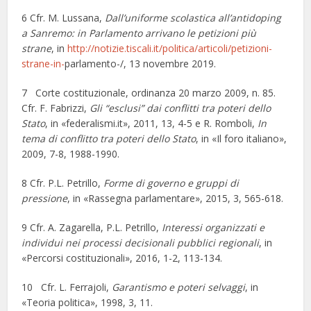
6 Cfr. M. Lussana,
Dall’uniforme scolastica all’antidoping
a Sanremo: in Parlamento arrivano le petizioni più
strane
, in
http://notizie.tiscali.it/politica/articoli/petizioni-
strane-in-
parlamento-/, 13 novembre 2019.
7 Corte costituzionale, ordinanza 20 marzo 2009, n. 85.
Cfr. F. Fabrizzi,
Gli “esclusi” dai conflitti tra poteri dello
Stato
, in «federalismi.it», 2011, 13, 4-5 e R. Romboli,
In
tema di conflitto tra poteri dello Stato
, in «Il foro italiano»,
2009, 7-8, 1988-1990.
8 Cfr. P.L. Petrillo,
Forme di governo e gruppi di
pressione
, in «Rassegna parlamentare», 2015, 3, 565-618.
9 Cfr. A. Zagarella, P.L. Petrillo,
Interessi organizzati e
individui nei processi decisionali pubblici regionali
, in
«Percorsi costituzionali», 2016, 1-2, 113-134.
10 Cfr. L. Ferrajoli,
Garantismo e poteri selvaggi
, in
«Teoria politica», 1998, 3, 11.