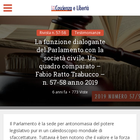
Rivista n. 57-58
Testimonianze
La funzione dialogante
del Parlamento con la
società civile. Un
quadro comparato –
Fabio Ratto Trabucco –
n. 57-58 anno 2019
6 anni fa
773 Viste
Il Parlamento è la sede per antonomasia del potere
legislativo pur in un caleidoscopio mondiale di
sfaccettature. Tuttavia è ben notorio che il valore e la forza