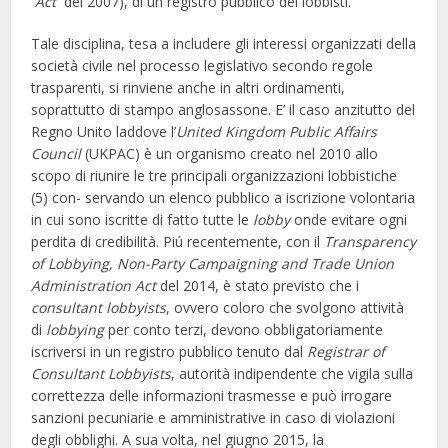
Act
del 2007), di un registro pubblico dei lobbisti.
Tale disciplina, tesa a includere gli interessi organizzati della
società civile nel processo legislativo secondo regole
trasparenti, si rinviene anche in altri ordinamenti,
soprattutto di stampo anglosassone. E’ il caso anzitutto del
Regno Unito laddove l’
United Kingdom Public Affairs
Council
(UKPAC) è un organismo creato nel 2010 allo
scopo di riunire le tre principali organizzazioni lobbistiche
(5) con- servando un elenco pubblico a iscrizione volontaria
in cui sono iscritte di fatto tutte le
lobby
onde evitare ogni
perdita di credibilità. Piú recentemente, con il
Transparency
of Lobbying, Non-Party Campaigning and Trade Union
Administration Act
del 2014, è stato previsto che i
consultant lobbyists
, ovvero coloro che svolgono attività
di
lobbying
per conto terzi, devono obbligatoriamente
iscriversi in un registro pubblico tenuto dal
Registrar of
Consultant Lobbyists
, autorità indipendente che vigila sulla
correttezza delle informazioni trasmesse e può irrogare
sanzioni pecuniarie e amministrative in caso di violazioni
degli obblighi. A sua volta, nel giugno 2015, la