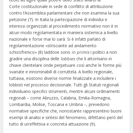
Corte costituzionale in sede di conflitto di attribuzione
contro l’Assemblea parlamentare che non esamina la sua
petizione (7). In Italia la partecipazione di individui e
interessi organizzati al procedimento normativo non è in
alcun modo regolamentata in maniera sistemica a livello
nazionale e forse mai lo sarà. Si è infatti parlato di
regolamentazione «strisciante ad andamento
schizofrenico» (8) laddove sono
in primis
i politici a non
gradire una disciplina delle
lobbies
che li attorniano in
chiave clientelare onde perpetuare così anche le forme più
svariate e innominabili di corruttela. A livello regionale,
tuttavia, esistono diverse norme finalizzate a includere i
lobbisti nel processo decisionale. Tutti gli Statuti regionali
individuano specifici strumenti, mentre alcuni ordinamenti
regionali – come Abruzzo, Calabria, Emilia-Romagna,
Lombardia, Molise, Toscana e Umbria –, prevedono
normative specifiche che, nonostante rappresentino buoni
esempi di analisi e sintesi del fenomeno, difettano però del
tutto di un’effettiva e concreta attuazione (9).