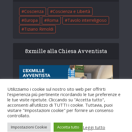
Coscienza
Coscienza e Libertà
Europa
Roma
Tavolo interreligioso
Tiziano Rimoldi
8xmille alla Chiesa Avventista
Utilizziamo i cookie sul nostro sito web per offrirti
l'esperienza più pertinente ricordando le tue preferenze e
le tue visite ripetute. Cliccando su "Accetta tutto",
acconsenti all'utilizzo di TUTTI i cookie. Tuttavia, puoi
visitare "Impostazioni cookie" per fornire un consenso
controllato.
Leggi tutto
Impostazioni Cookie
Accetta tutto
Copyright © 2025. Creato da
HopeMedia Italia
.