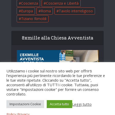
Coscienza
Coscienza e Libertà
Europa
Roma
Tavolo interreligioso
Tiziano Rimoldi
8xmille alla Chiesa Avventista
Utilizziamo i cookie sul nostro sito web per offrirti
l'esperienza più pertinente ricordando le tue preferenze e
le tue visite ripetute. Cliccando su "Accetta tutto",
acconsenti all'utilizzo di TUTTI i cookie. Tuttavia, puoi
visitare "Impostazioni cookie" per fornire un consenso
controllato.
Leggi tutto
Impostazioni Cookie
Accetta tutto
Copyright © 2025. Creato da
HopeMedia Italia
.
Policy Privacy