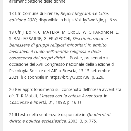
all’emancipazione delle donne.
18 Cfr. Comune di Firenze,
Report Migranti-Le Cifre,
edizione 2020
, disponibile in https://bit.ly/3weNjIx, p. 6 ss.
19 Cfr. J. BoIN, C. MATERA, M. CRoCE, W. CHIARoMoNTE,
S. BALdASSARRE, G. FRoSECCHI,
Discrimi
nazione e
benessere di gruppi religiosi minoritari in ambito
lavorativo: il ruolo dell’identità religiosa e della
conoscenza dei propri diritti
: il Poster, presentato in
occasione del XVII Congresso nazionale della Sezione di
Psicologia Sociale dell’AIP a Brescia, 13-15 settembre
2021, è disponibile in https://bit.ly/3ucoY38, p. 226.
20 Per approfondimenti sul contenuto dell’intesa avventista
cfr. T. RIMoLdI,
L’intesa
con
la chiesa Avventista
, in
Coscienza e libertà
, 31, 1998, p. 16 ss.
21 Il testo della sentenza è disponibile in
Quaderni di
diritto e politica ecclesiastica
, 2003, 3, p. 775.