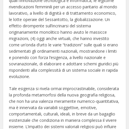
quali l’innovazione tecnologica e informatica, le legittime
rivendicazioni femminili per un accesso paritario al mondo
lavorativo, a livello di dignità e di trattamento economico,
le lotte operaie del Sessantotto, la globalizzazione. Un
effetto dirompente sull’incrinarsi del sistema
originariamente monolitico hanno avuto le massicce
migrazioni, (4) oggi anche virtuali, che hanno investito
come un’onda d’urto le varie “tradizioni” sulle quali si erano
sedimentati gli ordinamenti nazionali, mostrandone i limiti
e ponendo con forza l’esigenza, a livello nazionale e
sovranazionale, di elaborare e adottare schemi giuridici più
rispondenti alla complessità di un sistema sociale in rapida
evoluzione.
Tale esigenza si rivela ormai improcrastinabile, considerata
la profonda metamorfosi della nuova geografia religiosa,
che non ha una valenza meramente numerico-quantitativa,
ma è innervata da variabili soggettive, emotive,
comportamentali, culturali, ideali, in breve da un bagaglio
esistenziale che condiziona in maniera complessa il vivere
insieme. L’impatto dei sistemi valoriali religiosi può influire