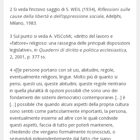
2 Si veda l’incisivo saggio di S. WEIL (1934),
Riflessioni sulle
cause della libertà e dell’op
pressione sociale
, Adelphi,
Milano, 1983.
3 Sul punto si veda A. VISCoMI, «diritto del lavoro e
«fattore» religioso: una rassegna delle principali disposizioni
legislative», in
Quaderni di diritto e politica ecclesiastica
,
2, 2001, p. 377 ss.
4 «[l]e persone portano con sé usi, abitudini, regole,
eventualmente religioni, lingue. Molto più di quanto si
pensi, questi usi, queste abitudini, queste regole rientrano
in quella pluralità di opzioni possibili che sono uno dei
fondamenti dei sistemi democratici contemporanei. […] è
[…] possibile che quando alcuni aspetti della propria cultura
sono sentiti come particolarmente importanti, la persona,
eventualmente insieme ad altre con le quali condivide
questi aspetti, faccia di tutto per poterli mantenere,
chiedendo che vengano formalmente riconosciuti, o
seguendoli indipendentemente dal fatto che siano