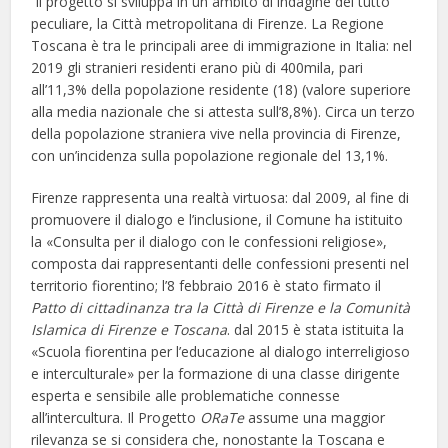
Il progetto si sviluppa in un ambito di indagine del tutto
peculiare, la Città metropolitana di Firenze. La Regione
Toscana è tra le principali aree di immigrazione in Italia: nel
2019 gli stranieri residenti erano più di 400mila, pari
all’11,3% della popolazione residente (18) (valore superiore
alla media nazionale che si attesta sull’8,8%). Circa un terzo
della popolazione straniera vive nella provincia di Firenze,
con un’incidenza sulla popolazione regionale del 13,1%.
Firenze rappresenta una realtà virtuosa: dal 2009, al fine di
promuovere il dialogo e l’inclusione, il Comune ha istituito
la «Consulta per il dialogo con le confessioni religiose»,
composta dai rappresentanti delle confessioni presenti nel
territorio fiorentino; l’8 febbraio 2016 è stato firmato il
Patto di cittadinanza tra la Città di Firenze e la Comunità
Islamica di Firenze e Toscana
. dal 2015 è stata istituita la
«Scuola fiorentina per l’educazione al dialogo interreligioso
e interculturale» per la formazione di una classe dirigente
esperta e sensibile alle problematiche connesse
all’intercultura. Il Progetto
ORaTe
assume una maggior
rilevanza se si considera che, nonostante la Toscana e