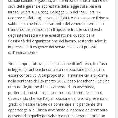
sociale italiano e godono, a differenza dei musulmani e dei
sikh, delle garanzie apprestate dalla legge sulla base di
intesa (
ex
art. 8.3 Cost.). La legge 516 del 1988, art. 17
riconosce infatti agli avventisti il diritto di osservare il riposo
sabbatico, che inizia al tramonto del venerdì e termina al
tramonto del sabato. (20) Il riposo è fruibile su richiesta
degli interessati e viene esercitato nel quadro della
flessibilità dell’organizzazione del lavoro, restando salve le
imprescindibili esigenze dei servizi essenziali previsti
dall’ordinamento.
Non sempre, tuttavia, la stipulazione di un’intesa, trasfusa
in legge, garantisce la concreta realizzazione dei diritti in
essa riconosciuti. A tal proposito il Tribunale civile di Roma,
nella sentenza del 26 marzo 2002 (caso Mascherini) (21) ha
ritenuto illegittimo il licenziamento di un avventista,
portiere di uno stabile, assentatosi dal turno del sabato,
osservando che «se l’organizzazione del lavoro presenta un
grado di flessibilità tale da consentire al dipendente che
appartenga alla Chiesa avventista di riposare dal tramonto
del venerdì a quello del sabato e di recuperare le ore non