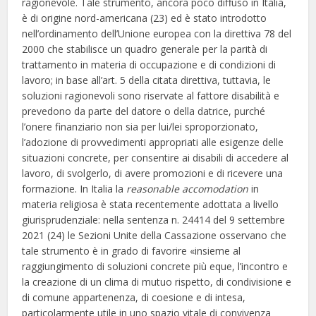
ragionevole. Tale strumento, ancora poco diffuso in Italia,
è di origine nord-americana (23) ed è stato introdotto
nell’ordinamento dell’Unione europea con la direttiva 78 del
2000 che stabilisce un quadro generale per la parità di
trattamento in materia di occupazione e di condizioni di
lavoro; in base all’art. 5 della citata direttiva, tuttavia, le
soluzioni ragionevoli sono riservate al fattore disabilità e
prevedono da parte del datore o della datrice, purché
l’onere finanziario non sia per lui/lei sproporzionato,
l’adozione di provvedimenti appropriati alle esigenze delle
situazioni concrete, per consentire ai disabili di accedere al
lavoro, di svolgerlo, di avere promozioni e di ricevere una
formazione. In Italia la
reasonable accomodation
in
materia religiosa è stata recentemente adottata a livello
giurisprudenziale: nella sentenza n. 24414 del 9 settembre
2021 (24) le Sezioni Unite della Cassazione osservano che
tale strumento è in grado di favorire «insieme al
raggiungimento di soluzioni concrete più eque, l’incontro e
la creazione di un clima di mutuo rispetto, di condivisione e
di comune appartenenza, di coesione e di intesa,
particolarmente utile in uno spazio vitale di convivenza