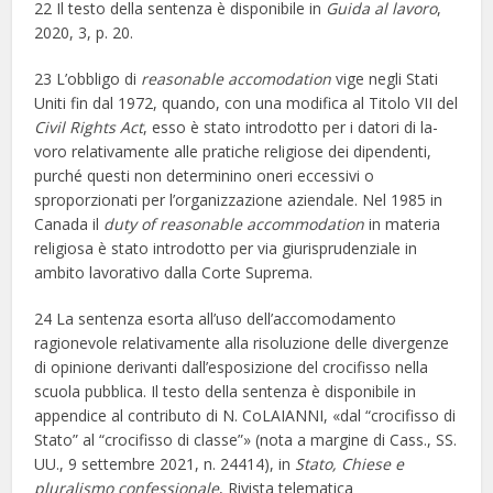
22 Il testo della sentenza è disponibile in
Guida al lavoro
,
2020, 3, p. 20.
23 L’obbligo di
reasonable accomodation
vige negli Stati
Uniti fin dal 1972, quando, con una modifica al Titolo VII del
Civil Rights Act
, esso è stato introdotto per i datori di la-
voro relativamente alle pratiche religiose dei dipendenti,
purché questi non determinino oneri eccessivi o
sproporzionati per l’organizzazione aziendale. Nel 1985 in
Canada il
duty of reasonable accommodation
in materia
religiosa è stato introdotto per via giurisprudenziale in
ambito lavorativo dalla Corte Suprema.
24 La sentenza esorta all’uso dell’accomodamento
ragionevole relativamente alla risoluzione delle divergenze
di opinione derivanti dall’esposizione del crocifisso nella
scuola pubblica. Il testo della sentenza è disponibile in
appendice al contributo di N. CoLAIANNI, «dal “crocifisso di
Stato” al “crocifisso di classe”» (nota a margine di Cass., SS.
UU., 9 settembre 2021, n. 24414), in
Stato, Chiese e
pluralismo confessionale
, Rivista telematica