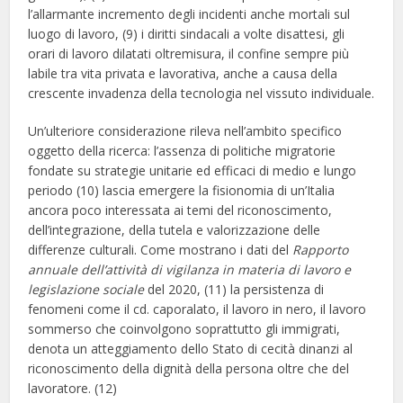
l’allarmante incremento degli incidenti anche mortali sul
luogo di lavoro, (9) i diritti sindacali a volte disattesi, gli
orari di lavoro dilatati oltremisura, il confine sempre più
labile tra vita privata e lavorativa, anche a causa della
crescente invadenza della tecnologia nel vissuto individuale.
Un’ulteriore considerazione rileva nell’ambito specifico
oggetto della ricerca: l’assenza di politiche migratorie
fondate su strategie unitarie ed efficaci di medio e lungo
periodo (10) lascia emergere la fisionomia di un’Italia
ancora poco interessata ai temi del riconoscimento,
dell’integrazione, della tutela e valorizzazione delle
differenze culturali. Come mostrano i dati del
Rapporto
annuale
dell’attività
di
vigilanza
in
materia
di lavoro e
legislazione sociale
del 2020, (11) la persistenza di
fenomeni come il cd. caporalato, il lavoro in nero, il lavoro
sommerso che coinvolgono soprattutto gli immigrati,
denota un atteggiamento dello Stato di cecità dinanzi al
riconoscimento della dignità della persona oltre che del
lavoratore. (12)