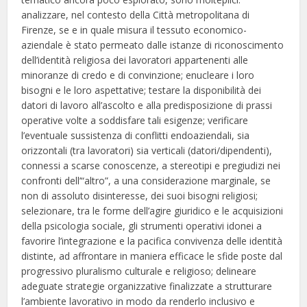
analizzare, nel contesto della Città metropolitana di
Firenze, se e in quale misura il tessuto economico-
aziendale è stato permeato dalle istanze di riconoscimento
dell’identità religiosa dei lavoratori appartenenti alle
minoranze di credo e di convinzione; enucleare i loro
bisogni e le loro aspettative; testare la disponibilità dei
datori di lavoro all’ascolto e alla predisposizione di prassi
operative volte a soddisfare tali esigenze; verificare
l’eventuale sussistenza di conflitti endoaziendali, sia
orizzontali (tra lavoratori) sia verticali (datori/dipendenti),
connessi a scarse conoscenze, a stereotipi e pregiudizi nei
confronti dell’“altro”, a una considerazione marginale, se
non di assoluto disinteresse, dei suoi bisogni religiosi;
selezionare, tra le forme dell’agire giuridico e le acquisizioni
della psicologia sociale, gli strumenti operativi idonei a
favorire l’integrazione e la pacifica convivenza delle identità
distinte, ad affrontare in maniera efficace le sfide poste dal
progressivo pluralismo culturale e religioso; delineare
adeguate strategie organizzative finalizzate a strutturare
l’ambiente lavorativo in modo da renderlo inclusivo e