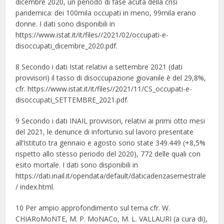
dicembre 2020, un periodo di fase acuta della crisi
pandemica: dei 100mila occupati in meno, 99mila erano
donne. I dati sono disponibili in
https://www.istat.it/it/files//2021/02/occupati-e-
disoccupati_dicembre_2020.pdf.
8 Secondo i dati Istat relativi a settembre 2021 (dati
provvisori) il tasso di disoccupazione giovanile è del 29,8%,
cfr. https://www.istat.it/it/files//2021/11/CS_occupati-e-
disoccupati_SETTEMBRE_2021.pdf.
9 Secondo i dati INAIL provvisori, relativi ai primi otto mesi
del 2021, le denunce di infortunio sul lavoro presentate
all’Istituto tra gennaio e agosto sono state 349.449 (+8,5%
rispetto allo stesso periodo del 2020), 772 delle quali con
esito mortale. I dati sono disponibili in
https://dati.inail.it/opendata/default/daticadenzasemestrale
/ index.html.
10 Per ampio approfondimento sul tema cfr. W.
CHIARoMoNTE, M. P. MoNACo, M. L. VALLAURI (a cura di),