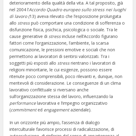
deterioramento della qualità della vita. A tal proposito, già
nel 2004 l’
Accordo
Quadro europeo sullo stress nei luoghi
di lavoro (
13) aveva rilevato che l’esposizione prolungata
allo
stress
può comportare una condizione di sofferenza o
disfunzione fisica, psichica, psicologica o sociale. Tra le
cause generative di
stress
incluse nell’Accordo figurano
fattori come l’organizzazione, l’ambiente, la scarsa
comunicazione, le pressioni emotive e sociali che non
permettono ai lavoratori di sentirsi valorizzati. Tra i
soggetti più esposti allo
stress
rientrano i lavoratori di
religioni minoritarie, le cui esigenze, possono essere
ritenute poco comprensibili, poco rilevanti e, dunque, non
meritevoli di considerazione. Le conseguenze di un clima
lavorativo conflittuale si riversano anche
sull’organizzazione stessa del lavoro, influenzando la
performance
lavorativa e l’impegno organizzativo
(
commitment
ed
engagement
aziendale).
In un orizzonte più ampio, l’assenza di dialogo
interculturale favorisce processi di radicalizzazione, di
autoesclusione, di rinforzo del senso di appartenenza al