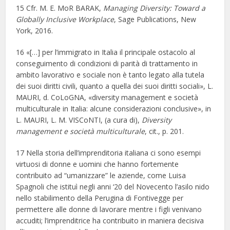
15 Cfr. M. E. MoR BARAK,
Managing Diversity: Toward a
Globally Inclusive Workplace
, Sage Publications, New
York, 2016.
16 «[…] per l’immigrato in Italia il principale ostacolo al
conseguimento di condizioni di parità di trattamento in
ambito lavorativo e sociale non è tanto legato alla tutela
dei suoi diritti civili, quanto a quella dei suoi diritti sociali», L.
MAURI, d. CoLoGNA, «diversity management e società
multiculturale in Italia: alcune considerazioni conclusive», in
L. MAURI, L. M. VISCoNTI, (a cura di),
Diversity
management e società multiculturale
, cit., p. 201.
17 Nella storia dell’imprenditoria italiana ci sono esempi
virtuosi di donne e uomini che hanno fortemente
contribuito ad “umanizzare” le aziende, come Luisa
Spagnoli che istituì negli anni ‘20 del Novecento l’asilo nido
nello stabilimento della Perugina di Fontivegge per
permettere alle donne di lavorare mentre i figli venivano
accuditi; l’imprenditrice ha contribuito in maniera decisiva