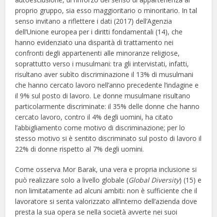
proprio gruppo, sia esso maggioritario o minoritario. In tal
senso invitano a riflettere i dati (2017) dell’Agenzia
dell’Unione europea per i diritti fondamentali (14), che
hanno evidenziato una disparità di trattamento nei
confronti degli appartenenti alle minoranze religiose,
soprattutto verso i musulmani: tra gli intervistati, infatti,
risultano aver subìto discriminazione il 13% di musulmani
che hanno cercato lavoro nell’anno precedente l’indagine e
il 9% sul posto di lavoro. Le donne musulmane risultano
particolarmente discriminate: il 35% delle donne che hanno
cercato lavoro, contro il 4% degli uomini, ha citato
l’abbigliamento come motivo di discriminazione; per lo
stesso motivo si è sentito discriminato sul posto di lavoro il
22% di donne rispetto al 7% degli uomini.
Come osserva Mor Barak, una vera e propria inclusione si
può realizzare solo a livello globale (
Global Diversity
) (15) e
non limitatamente ad alcuni ambiti: non è sufficiente che il
lavoratore si senta valorizzato all’interno dell’azienda dove
presta la sua opera se nella società avverte nei suoi