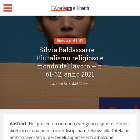
Rivista n. 61-62
Silvia Baldassarre –
Pluralismo religioso e
mondo del lavoro – n.
61-62, anno 2021
4 anni fa
446 Viste
Ab
s
t
r
ac
t
:
Nel presente contributo vengono esposte le linee
direttrici di una ricerca interdisciplinare relativa alla tutela, in
ambito lavorativo, dei fedeli appartenenti ad alcune