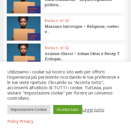
politica...
Rivista n. 61-62
Massimo Introvigne – Religione, «sette»
e...
Rivista n. 61-62
Arianne Ghersi – Adnan Oktar e Recep T.
Erdogan...
Utilizziamo i cookie sul nostro sito web per offrirti
Rivista n. 61-62
•
Testimonianze
l'esperienza più pertinente ricordando le tue preferenze e
Silvio Ferrari, Silvia Baldassarre – La...
le tue visite ripetute. Cliccando su "Accetta tutto",
acconsenti all'utilizzo di TUTTI i cookie. Tuttavia, puoi
visitare "Impostazioni cookie" per fornire un consenso
controllato.
Info sull'autore
Leggi tutto
Impostazioni Cookie
Accetta tutto
Policy Privacy