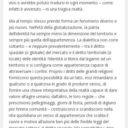
vivo e avrebbe potuto tradursi in ogni momento – come
infatti è avvenuto – in una tragica realtà.
Ma al tempo stesso prende forma un fenomeno diverso e
più nuovo. Nell’età della globalizzazione, la patria
dell’identità ha sempre meno la dimensione del territorio e
sempre più quella dell’appartenenza. La dialettica non corre
soltanto – e neppure prevalentemente – tra il diritto
spaziale (o globale) del mercato e il diritto territoriale (o
locale) delle identità: l’identità si libera dal legame ad un
territorio e si configura come appartenenza capace di
attraversare i confini. Proprio i diritti delle grandi religioni
forniscono questa possibilità: da un lato, essi rimandano a
qualcuno o a qualcosa in grado di produrre senso, di
fornire una chiave interpretativa della realtà capace di dare
valore all’agire umano; dall’altro, le loro regole – che
prescrivono pellegrinaggi, giorni di festa, periodi di digiuno
per l’intera comunità – costruiscono e scandiscono nella
vita quotidiana un senso di appartenenza che scalda il
cuore e motiva all’azione ben più delle fredde leggi del
mercato sottese al diritto spaziale. Ma soprattutto i «teo-