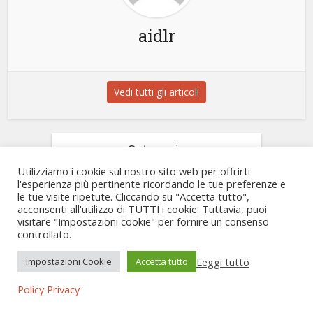
aidlr
Vedi tutti gli articoli
Categorie
Utilizziamo i cookie sul nostro sito web per offrirti
Documenti
3
l'esperienza più pertinente ricordando le tue preferenze e
le tue visite ripetute. Cliccando su "Accetta tutto",
acconsenti all'utilizzo di TUTTI i cookie. Tuttavia, puoi
Eventi passati
60
visitare "Impostazioni cookie" per fornire un consenso
controllato.
Gallery
15
Leggi tutto
Impostazioni Cookie
Accetta tutto
News
2
Policy Privacy
Prossimi Eventi
1