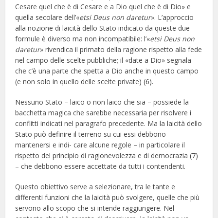
Cesare quel che è di Cesare e a Dio quel che è di Dio» e
quella secolare dell’«
etsi Deus non daretur
». L’approccio
alla nozione di laicità dello Stato indicato da queste due
formule è diverso ma non incompatibile: l’«
etsi Deus non
daretur
» rivendica il primato della ragione rispetto alla fede
nel campo delle scelte pubbliche; il «date a Dio» segnala
che c’è una parte che spetta a Dio anche in questo campo
(e non solo in quello delle scelte private) (6).
Nessuno Stato – laico o non laico che sia – possiede la
bacchetta magica che sarebbe necessaria per risolvere i
conflitti indicati nel paragrafo precedente. Ma la laicità dello
Stato può definire il terreno su cui essi debbono
mantenersi e indi- care alcune regole – in particolare il
rispetto del principio di ragionevolezza e di democrazia (7)
– che debbono essere accettate da tutti i contendenti.
Questo obiettivo serve a selezionare, tra le tante e
differenti funzioni che la laicità può svolgere, quelle che più
servono allo scopo che si intende raggiungere. Nel