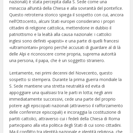
nazionali) è stata percepita dalla S. Sede come una
minaccia all’unità della Chiesa e alla sovranità del pontefice.
Questo retroterra storico spiega il sospetto con cui, ancora
nell’Ottocento, alcuni Stati europei considerano i propri
cittadini di religione cattolica, mettendone in dubbio il
patriottismo e la lealtà alla causa nazionale: i cattolici
inglesi sono definiti «papisti» e una parte di quelli francesi
«ultramontani» proprio perché accusati di guardare al di là
delle Alpi e riconoscere come propria, suprema autorità
una persona, il papa, che è un soggetto straniero.
Lentamente, nei primi decenni del Novecento, questo
sospetto si stempera. Durante la prima guerra mondiale la
S. Sede mantiene una stretta neutralità ed evita di
appoggiare una qualsiasi tra le parti in lotta; negli anni
immediatamente successivi, cede una parte del proprio
potere agli episcopati nazionali (attraverso il rafforzamento
delle conferenze episcopali) e incoraggia la costituzione di
partiti cattolici, attraverso cui i fedeli della Chiesa di Roma
partecipano alla vita politica degli Stati di cui sono cittadini.
Ma il conflitto tra identità nazionale e identità religiosa, che