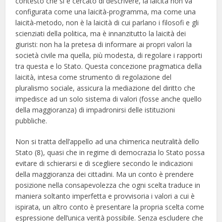
contesto che si è cercato di descrivere, la laicità non va
configurata come una laicità-programma, ma come una
laicità-metodo, non è la laicità di cui parlano i filosofi e gli
scienziati della politica, ma è innanzitutto la laicità dei
giuristi: non ha la pretesa di informare ai propri valori la
società civile ma quella, più modesta, di regolare i rapporti
tra questa e lo Stato. Questa concezione pragmatica della
laicità, intesa come strumento di regolazione del
pluralismo sociale, assicura la mediazione del diritto che
impedisce ad un solo sistema di valori (fosse anche quello
della maggioranza) di impadronirsi delle istituzioni
pubbliche.
Non si tratta dell’appello ad una chimerica neutralità dello
Stato (8), quasi che in regime di democrazia lo Stato possa
evitare di schierarsi e di scegliere secondo le indicazioni
della maggioranza dei cittadini. Ma un conto è prendere
posizione nella consapevolezza che ogni scelta traduce in
maniera soltanto imperfetta e provvisoria i valori a cui è
ispirata, un altro conto è presentare la propria scelta come
espressione dell’unica verità possibile. Senza escludere che