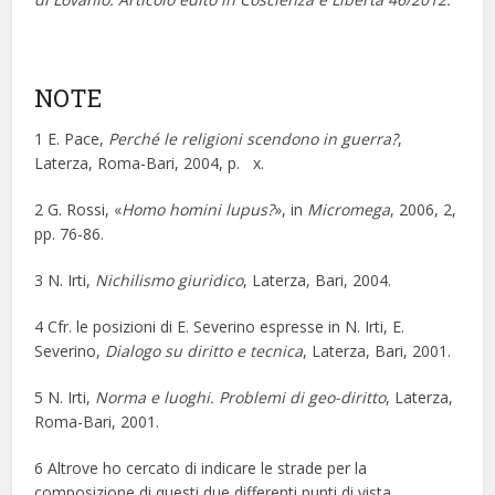
NOTE
1 E. Pace,
Perché le religioni scendono in guerra?
,
Laterza, Roma-Bari, 2004, p. x.
2 G. Rossi, «
Homo homini lupus?
», in
Micromega
, 2006, 2,
pp. 76-86.
3 N. Irti,
Nichilismo giuridico
, Laterza, Bari, 2004.
4 Cfr. le posizioni di E. Severino espresse in N. Irti, E.
Severino,
Dialogo su diritto e tecnica
, Laterza, Bari, 2001.
5 N. Irti,
Norma e luoghi. Problemi di geo-diritto
, Laterza,
Roma-Bari, 2001.
6 Altrove ho cercato di indicare le strade per la
composizione di questi due differenti punti di vista,