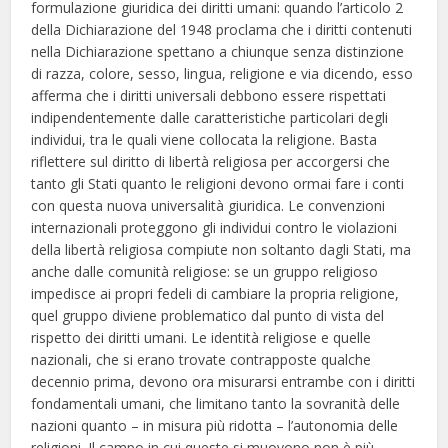
formulazione giuridica dei diritti umani: quando l’articolo 2
della Dichiarazione del 1948 proclama che i diritti contenuti
nella Dichiarazione spettano a chiunque senza distinzione
di razza, colore, sesso, lingua, religione e via dicendo, esso
afferma che i diritti universali debbono essere rispettati
indipendentemente dalle caratteristiche particolari degli
individui, tra le quali viene collocata la religione. Basta
riflettere sul diritto di libertà religiosa per accorgersi che
tanto gli Stati quanto le religioni devono ormai fare i conti
con questa nuova universalità giuridica. Le convenzioni
internazionali proteggono gli individui contro le violazioni
della libertà religiosa compiute non soltanto dagli Stati, ma
anche dalle comunità religiose: se un gruppo religioso
impedisce ai propri fedeli di cambiare la propria religione,
quel gruppo diviene problematico dal punto di vista del
rispetto dei diritti umani. Le identità religiose e quelle
nazionali, che si erano trovate contrapposte qualche
decennio prima, devono ora misurarsi entrambe con i diritti
fondamentali umani, che limitano tanto la sovranità delle
nazioni quanto – in misura più ridotta – l’autonomia delle
religioni. Il campo in cui queste si muovono non è più