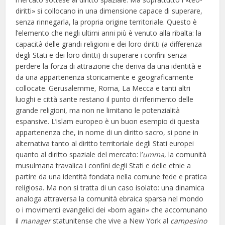
diritti» si collocano in una dimensione capace di superare,
senza rinnegarla, la propria origine territoriale. Questo è
l’elemento che negli ultimi anni più è venuto alla ribalta: la
capacità delle grandi religioni e dei loro diritti (a differenza
degli Stati e dei loro diritti) di superare i confini senza
perdere la forza di attrazione che deriva da una identità e
da una appartenenza storicamente e geograficamente
collocate. Gerusalemme, Roma, La Mecca e tanti altri
luoghi e città sante restano il punto di riferimento delle
grande religioni, ma non ne limitano le potenzialità
espansive. L’islam europeo è un buon esempio di questa
appartenenza che, in nome di un diritto sacro, si pone in
alternativa tanto al diritto territoriale degli Stati europei
quanto al diritto spaziale del mercato: l’
umma
, la comunità
musulmana travalica i confini degli Stati e delle etnie a
partire da una identità fondata nella comune fede e pratica
religiosa. Ma non si tratta di un caso isolato: una dinamica
analoga attraversa la comunità ebraica sparsa nel mondo
o i movimenti evangelici dei «born again» che accomunano
il
manager
statunitense che vive a New York al
campesino