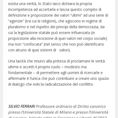
esista una verità, lo Stato laico dichiara la propria
incompetenza ad accertarla e lascia questo compito di
definizione e proposizione dei valori “ultimi” ad una serie di
“agenzie” (tra cui le religioni), che agiscono in regime di
pluralismo e nel rispetto dei principi della democrazia, da
cui la legislazione statale può essere influenzata (in
proporzione alla recezione di quei valori nel corpo sociale)
ma non “confiscata” (nel senso che non può identificarsi
con alcuno di quei sistemi di valori).
Una laicità che rinunci alla pretesa di proclamare le verità
ultime e accetti il proprio ruolo – modesto ma
fondamentale – di permettere agli uomini di ricercarle e
affermarle è l’unica che può contribuire a creare uno spazio
di dialogo che eviti la radicalizzazione del conflitto.
SILVIO FERRARI
Professore ordinario di Diritto canonico
presso l’Università Statale di Milano e presso l’Università
di Lovanio. Articolo edito in Coscienza e Libertà 46/2012.