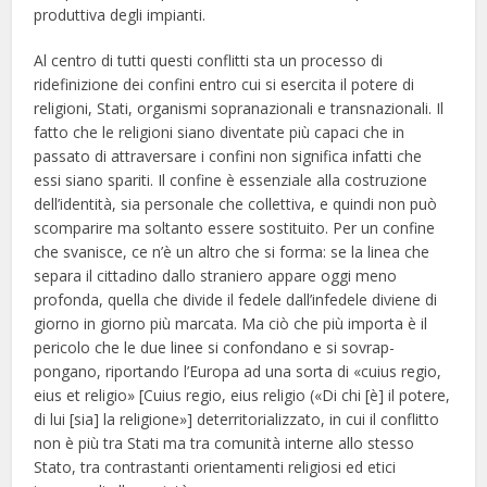
produttiva degli impianti.
Al centro di tutti questi conflitti sta un processo di
ridefinizione dei confini entro cui si esercita il potere di
religioni, Stati, organismi sopranazionali e transnazionali. Il
fatto che le religioni siano diventate più capaci che in
passato di attraversare i confini non significa infatti che
essi siano spariti. Il confine è essenziale alla costruzione
dell’identità, sia personale che collettiva, e quindi non può
scomparire ma soltanto essere sostituito. Per un confine
che svanisce, ce n’è un altro che si forma: se la linea che
separa il cittadino dallo straniero appare oggi meno
profonda, quella che divide il fedele dall’infedele diviene di
giorno in giorno più marcata. Ma ciò che più importa è il
pericolo che le due linee si confondano e si sovrap-
pongano, riportando l’Europa ad una sorta di «cuius regio,
eius et religio» [Cuius regio, eius religio («Di chi [è] il potere,
di lui [sia] la religione»] deterritorializzato, in cui il conflitto
non è più tra Stati ma tra comunità interne allo stesso
Stato, tra contrastanti orientamenti religiosi ed etici