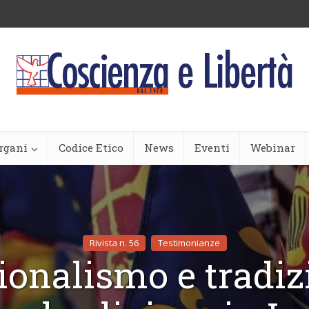
rgani
Codice Etico
News
Eventi
Webinar
Rivista n. 56
Testimonianze
ionalismo e tradiz