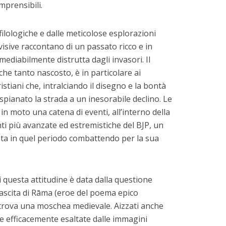
mprensibili.
filologiche e dalle meticolose esplorazioni
visive raccontano di un passato ricco e in
imediabilmente distrutta dagli invasori. Il
he tanto nascosto, è in particolare ai
stiani che, intralciando il disegno e la bontà
spianato la strada a un inesorabile declino. Le
in moto una catena di eventi, all’interno della
ti più avanzate ed estremistiche del BJP, un
, sta in quel periodo combattendo per la sua
 questa attitudine è data dalla questione
 nascita di Rāma (eroe del poema epico
trova una moschea medievale. Aizzati anche
me efficacemente esaltate dalle immagini