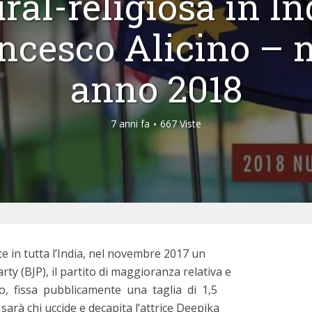
ural-religiosa in In
ncesco Alicino – n
anno 2018
7 anni fa
667 Viste
te in tutta l’India, nel novembre 2017 un
rty (BJP), il partito di maggioranza relativa e
no, fissa pubblicamente una taglia di 1,5
 sarà chi uccide e decapita l’attrice Deepika