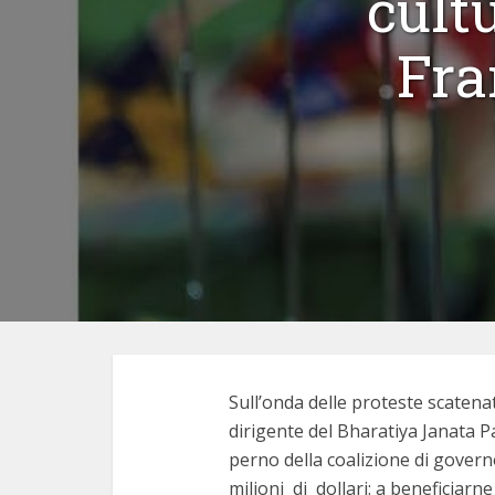
cult
Fra
Sull’onda delle proteste scatena
dirigente del Bharatiya Janata Pa
perno della coalizione di gover
milioni di dollari: a beneficiarne