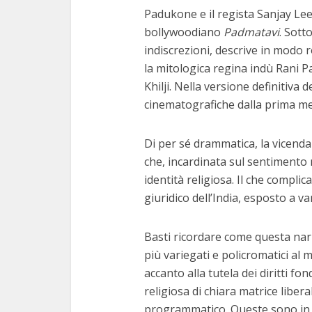
Padukone e il regista Sanjay Lee
bollywoodiano
Padmatavi
. Sott
indiscrezioni, descrive in modo r
la mitologica regina indù Rani 
Khilji. Nella versione definitiva d
cinematografiche dalla prima met
Di per sé drammatica, la vicenda
che, incardinata sul sentimento 
identità religiosa. Il che complic
giuridico dell’India, esposto a v
Basti ricordare come questa narr
più variegati e policromatici al
accanto alla tutela dei diritti f
religiosa di chiara matrice liber
programmatico. Queste sono in 