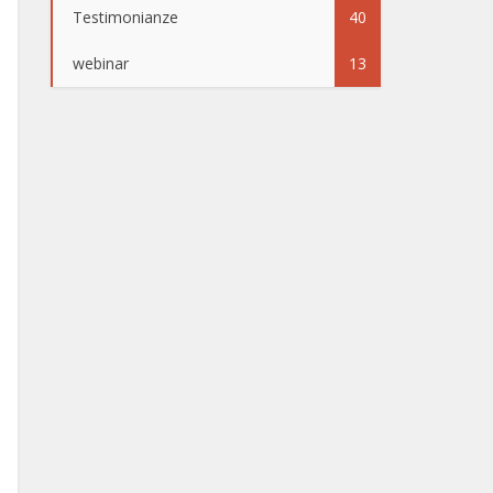
Testimonianze
40
webinar
13