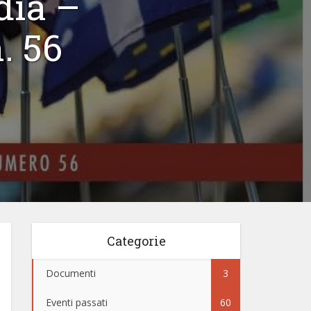
dia –
. 56
Categorie
Documenti
3
Eventi passati
60