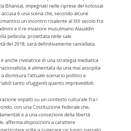
la Bhansal, impegnati nelle riprese del kolossal
o accusa è una scena che, secondo alcune
omantico un incontro risalente al XIII secolo fra
Padmini e il re invasore musulmano Alauddin
ella pellicola, proiettata nelle sale
à del 2018, sarà definitivamente cancellata.
 è anche rivelatrice di una strategia mediatica
nazionalista, è alimentata da una mai assopita
a a dismisura l’attuale scenario politico e
ariabili tanto sfuggenti quanto imprevedibili.
azione impatti su un contesto culturale fra i
 mondo, con una Costituzione federale che,
ondamentali e a una concezione della libertà
ale, afferma disposizioni a carattere
particolare volte a superare un lungo passato