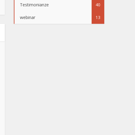
Testimonianze
40
webinar
13