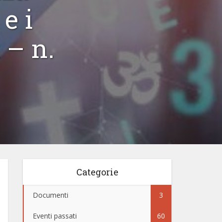
 e i
 – n.
Categorie
Documenti
3
Eventi passati
60