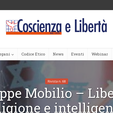
rgani
Codice Etico
News
Eventi
Webinar
Rivista n. 68
ppe Mobilio – Libe
ligione e intellige