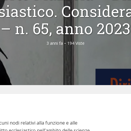
siastico. Consider
– n. 65, anno 2023
3 anni fa
194 Viste
cuni nodi relativi alla funzione e alle
itto ecclesiastico nell’ambito delle scienze