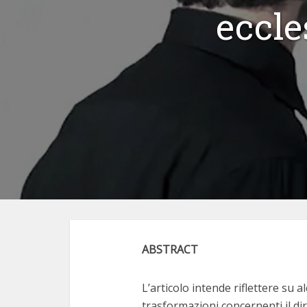
eccle
ABSTRACT
L’articolo intende riflettere su al
trasformazioni concernenti il dir