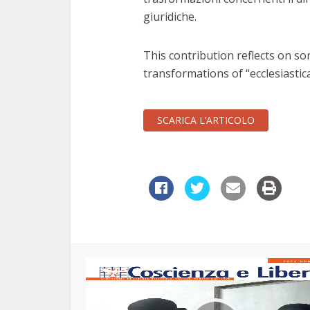
giuridiche.
This contribution reflects on so
transformations of “ecclesiastical
SCARICA L’ARTICOLO