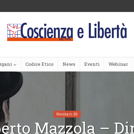
rgani
Codice Etico
News
Eventi
Webinar
Rivista n. 65
erto Mazzola – Dir