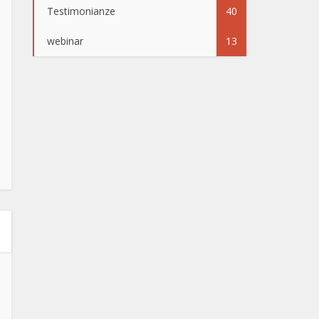
Testimonianze
40
webinar
13