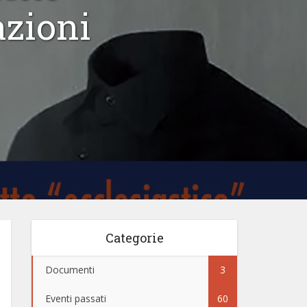
azioni
Categorie
Documenti
3
Eventi passati
60