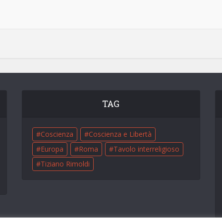
TAG
Coscienza
Coscienza e Libertà
Europa
Roma
Tavolo interreligioso
Tiziano Rimoldi