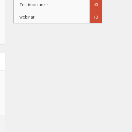
Testimonianze
40
webinar
13