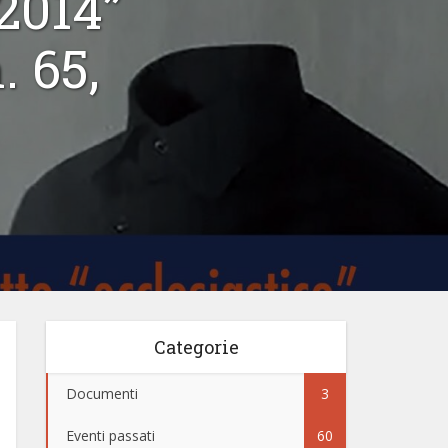
-2014”
. 65,
Categorie
Documenti
3
Eventi passati
60