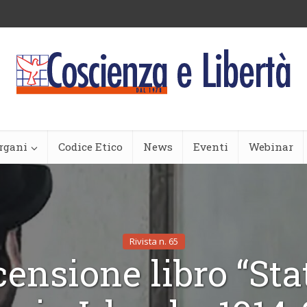
rgani
Codice Etico
News
Eventi
Webinar
Rivista n. 65
ensione libro “Sta