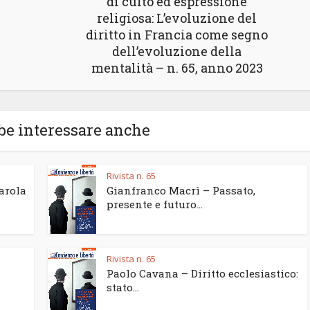
di culto ed espressione
religiosa: L’evoluzione del
diritto in Francia come segno
dell’evoluzione della
mentalità – n. 65, anno 2023
be interessare anche
Rivista n. 65
parola
Gianfranco Macrì – Passato,
presente e futuro...
Rivista n. 65
Paolo Cavana – Diritto ecclesiastico:
stato...