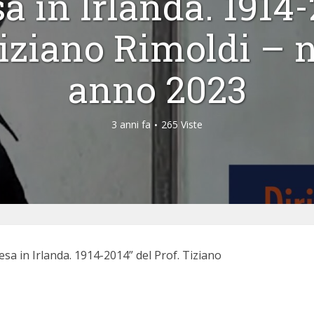
a in Irlanda. 1914
iziano Rimoldi – n
anno 2023
3 anni fa
265 Viste
esa in Irlanda. 1914-2014” del Prof. Tiziano