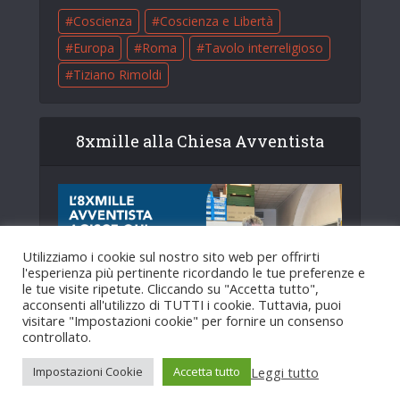
Coscienza
Coscienza e Libertà
Europa
Roma
Tavolo interreligioso
Tiziano Rimoldi
8xmille alla Chiesa Avventista
Utilizziamo i cookie sul nostro sito web per offrirti
l'esperienza più pertinente ricordando le tue preferenze e
le tue visite ripetute. Cliccando su "Accetta tutto",
acconsenti all'utilizzo di TUTTI i cookie. Tuttavia, puoi
visitare "Impostazioni cookie" per fornire un consenso
controllato.
Leggi tutto
Impostazioni Cookie
Accetta tutto
Copyright © 2025. Creato da
HopeMedia Italia
.