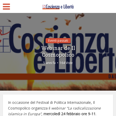
Eventi passati
Webinar de Il
Cosmopolico
5 anni fa
164 Viste
In occasione del Festival di Politica Internazionale, Il
Cosmopolico organizza il
webinar “La radicalizzazione
islamica in Europa”
,
mercoledì 24 febbraio ore 9-11
.