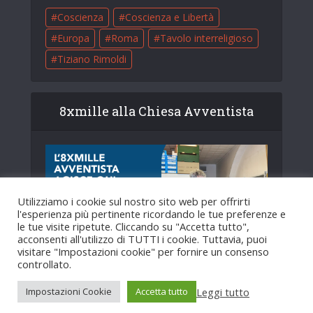
Coscienza
Coscienza e Libertà
Europa
Roma
Tavolo interreligioso
Tiziano Rimoldi
8xmille alla Chiesa Avventista
Utilizziamo i cookie sul nostro sito web per offrirti
l'esperienza più pertinente ricordando le tue preferenze e
le tue visite ripetute. Cliccando su "Accetta tutto",
acconsenti all'utilizzo di TUTTI i cookie. Tuttavia, puoi
visitare "Impostazioni cookie" per fornire un consenso
controllato.
Leggi tutto
Impostazioni Cookie
Accetta tutto
Copyright © 2025. Creato da
HopeMedia Italia
.