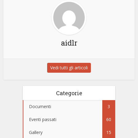
aidlr
Vedi tutti gli articoli
Categorie
Documenti
3
Eventi passati
60
Gallery
15