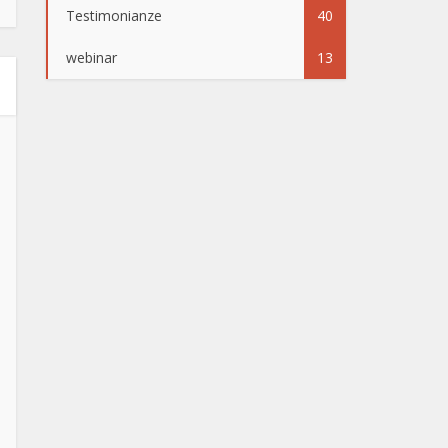
Testimonianze
40
webinar
13