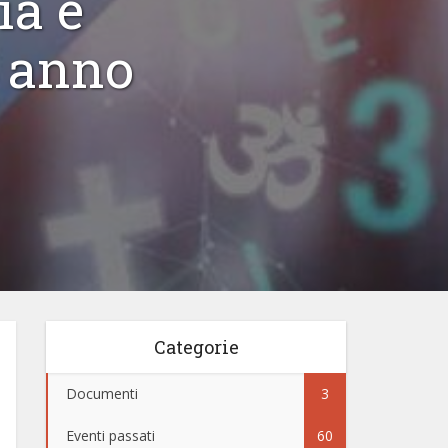
ia e
, anno
Categorie
Documenti
3
Eventi passati
60