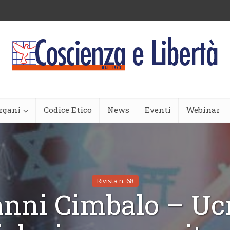
rgani
Codice Etico
News
Eventi
Webinar
Rivista n. 68
anni Cimbalo – Ucr