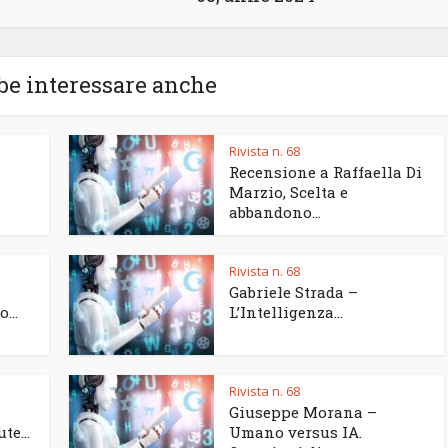
be interessare anche
Rivista n. 68
Recensione a Raffaella Di
Marzio, Scelta e
abbandono...
Rivista n. 68
Gabriele Strada –
...
L’Intelligenza...
Rivista n. 68
Giuseppe Morana –
te...
Umano versus IA.