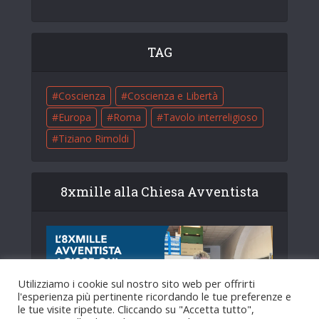
TAG
Coscienza
Coscienza e Libertà
Europa
Roma
Tavolo interreligioso
Tiziano Rimoldi
8xmille alla Chiesa Avventista
Utilizziamo i cookie sul nostro sito web per offrirti
l'esperienza più pertinente ricordando le tue preferenze e
le tue visite ripetute. Cliccando su "Accetta tutto",