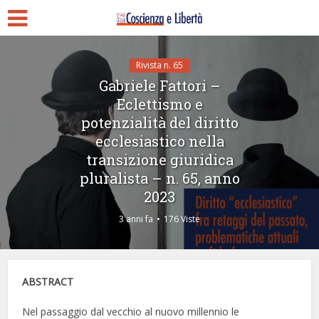
Rivista n. 65
Gabriele Fattori –
Eclettismo e
potenzialità del diritto
ecclesiastico nella
transizione giuridica
pluralista – n. 65, anno
2023
3 anni fa
176 Viste
ABSTRACT
Nel passaggio dal vecchio al nuovo millennio le