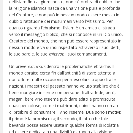
dell’islam fino ai giorni nostri, non c’è ombra di dubbio che
la religione islamica nasca da una visione pura e profonda
del Creatore, e non può in nessun modo essere messa in
dubbio l’attitudine dei musulmani verso l’Altissimo. Per
quanto riguarda l’ebraismo, l’islam è un amico di strada
verso il messaggio biblico, che si riconosce in un Dio unico,
Creatore del mondo, che non può essere rappresentato in
nessun modo e va quindi rispettato attraverso i suoi detti,
le sue parole, le sue
mitzvot
, i suoi comandamenti.
Un breve
excursus
dentro le problematiche ebraiche. Il
mondo ebraico cerca fin dall’antichità di stare attento a
non offrire molte occasioni per mescolarsi troppo fra le
nazioni. I maestri del passato hanno voluto stabilire che è
bene mangiare insieme con persone di altra fede, però,
magari, bere vino insieme può dare adito a promiscuità
quasi pericolose, come i matrimoni, quindi hanno cercato
di proibire di consumare il vino insieme. Due sono i motivi:
il primo è la promiscuità; il secondo, il fatto che tale
bevanda possa essere usata in qualche forma di idolatria
ed essere dedicata a una divinità estranea alla visione