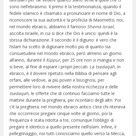
sono nell’ebraismo. Il primo è la testimonianza, quando il
fedele islamico è chiamato a pronunciare in nome di Dio, a
riconoscere la sua autorità e la profezia di Maometto; noi,
nel mondo ebraico, abbiamo il famoso
Shemà Israel
,
ascolta Israele, in cui si dice che Dio è unico: quindi è la
stessa dichiarazione. Il secondo è il digiuno: è vero che
l’islam ha scelto di digiunare molto più di quanto sia
consuetudine nel mondo ebraico, però almeno un giorno
all’anno, durante il
Kippur
, per 25 ore non si mangia e non
si beve, al fine di espiare i propri peccati. La
tsedaqah,
in
ebraico, è il dovere ripetuto nella Bibbia di pensare agli
orfani, alle vedove, ai più poveri e bisognosi, per
permettere loro di rivivere della nostra ricchezza e delle
tsedaqah
, le offerte che di continuo facciamo tutte le
mattine durante la preghiera, per ricordarci degli altri. Poi
c’è la preghiera: nel mondo ebraico antico c’era chi riteneva
che occorresse pregare cinque volte al giorno, poi la
frequenza è stata ridotta a tre, comunque l’obbligo di
pregare è identico a quello presente nell’islam. Infine, il
pellegrinaggio, noi tutti conosciamo quello verso la Mecca,