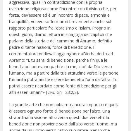
aggressiva, quasi in contraddizione con la propria
rivelazione religiosa come l’incontro con il divino che, per
forza, dev’essere ed è un incontro di pace, armonia e
tranquillità, volevo soffermarmi brevemente anche sul
rapporto particolare fra l’ebraismo e l’islam. Proprio in
questi giorni, diamo lettura in sinagoga dei capitoli che
parlano della storia e del cammino di Abramo, definito
padre di tante nazioni, fonte di benedizione. I
commentatori medievali aggiungono: «Dio ha detto ad
Abramo: “E tu sarai di benedizione, perché fin qua le
benedizioni potevano partire da me, cioè da Dio verso
l’umano, ma a partire dalla tua attitudine verso le persone,
l’umanità potrà anche essere benedetta l’una dall’altra. Tu
potrai essere ricordato come fonte di benedizione per gli
altri esseri umani”» (
vedi
Gn 23:2,3).
La grande arte che non abbiamo ancora imparato è quella
di essere ognuno fonte di benedizione per l’altro. Una
straordinaria visione attraversa questi due versetti: la
benedizione non proviene solo dall’alto verso l’uomo, ma
anche da un uomo verso l’altro suo simile. Penso che,