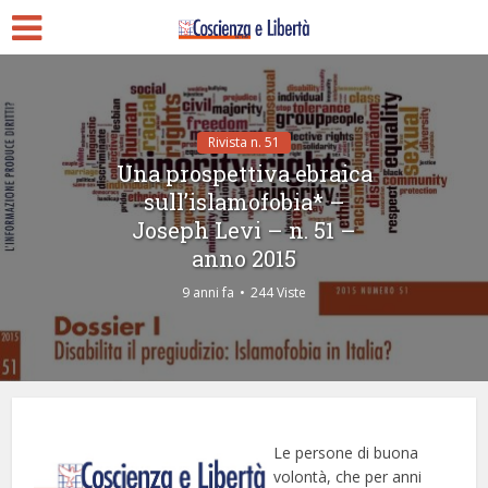
Rivista n. 51
Una prospettiva ebraica
sull’islamofobia* –
Joseph Levi – n. 51 –
anno 2015
9 anni fa
244 Viste
Le persone di buona
volontà, che per anni