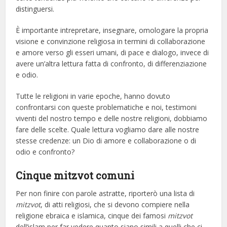
distinguersi.
È importante intrepretare, insegnare, omologare la propria
visione e convinzione religiosa in termini di collaborazione
e amore verso gli esseri umani, di pace e dialogo, invece di
avere un’altra lettura fatta di confronto, di differenziazione
e odio.
Tutte le religioni in varie epoche, hanno dovuto
confrontarsi con queste problematiche e noi, testimoni
viventi del nostro tempo e delle nostre religioni, dobbiamo
fare delle scelte. Quale lettura vogliamo dare alle nostre
stesse credenze: un Dio di amore e collaborazione o di
odio e confronto?
Cinque mitzvot comuni
Per non finire con parole astratte, riporterò una lista di
mitzvot
, di atti religiosi, che si devono compiere nella
religione ebraica e islamica, cinque dei famosi
mitzvot
dell’islam per far vedere quanto siano simili a quelli che ci