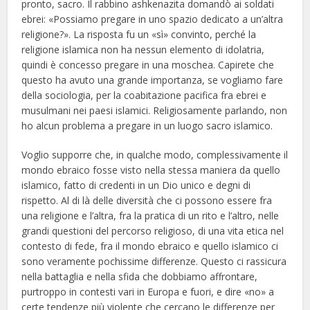
pronto, sacro. Il rabbino ashkenazita domandò ai soldati
ebrei: «Possiamo pregare in uno spazio dedicato a un’altra
religione?». La risposta fu un «sì» convinto, perché la
religione islamica non ha nessun elemento di idolatria,
quindi è concesso pregare in una moschea. Capirete che
questo ha avuto una grande importanza, se vogliamo fare
della sociologia, per la coabitazione pacifica fra ebrei e
musulmani nei paesi islamici. Religiosamente parlando, non
ho alcun problema a pregare in un luogo sacro islamico.
Voglio supporre che, in qualche modo, complessivamente il
mondo ebraico fosse visto nella stessa maniera da quello
islamico, fatto di credenti in un Dio unico e degni di
rispetto. Al di là delle diversità che ci possono essere fra
una religione e l’altra, fra la pratica di un rito e l’altro, nelle
grandi questioni del percorso religioso, di una vita etica nel
contesto di fede, fra il mondo ebraico e quello islamico ci
sono veramente pochissime differenze. Questo ci rassicura
nella battaglia e nella sfida che dobbiamo affrontare,
purtroppo in contesti vari in Europa e fuori, e dire «no» a
certe tendenze più violente che cercano le differenze per