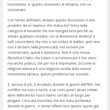
monoteista. In quanto strumento di idolatria, non va
consumato.
Con l’arrivo dell’islam, iniziano queste discussioni: il vino
prodotto da un islamico che status ha? Entra nella
categoria di bevanda che non bisogna bere perché va
evitato qualsiasi contatto con la dimensione idolatra? E
tutti concordano che non ci sia ombra di dubbio: quel vino
non è da bere nella promiscuità, ma va bene per
commerciare, quindi è ammesso. Non è solo teoria
filosofica il fatto che l’islam ci accomuna per il Dio unico
ma anche pratica, che per noi è importante. Siccome la
religione islamica è una religione sorella della visione
monoteista ebraica, questo problema non sussiste.
E, ancora di più, è accaduto durante le guerre dell’‘800. Nel
conflitto tra russi e turchi, a un certo punto alcuni soldati
ebrei dell’esercito russo hanno cercato un luogo per
pregare. C’era una moschea che era stata profanata
durante la guerra e venne offerto loro questo spazio già